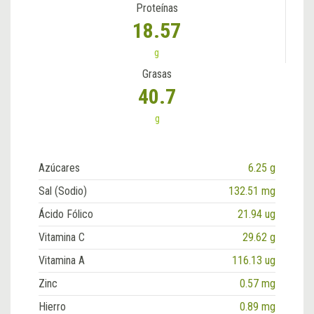
Proteínas
18.57
g
Grasas
40.7
g
Azúcares
6.25 g
Sal (Sodio)
132.51 mg
Ácido Fólico
21.94 ug
Vitamina C
29.62 g
Vitamina A
116.13 ug
Zinc
0.57 mg
Hierro
0.89 mg