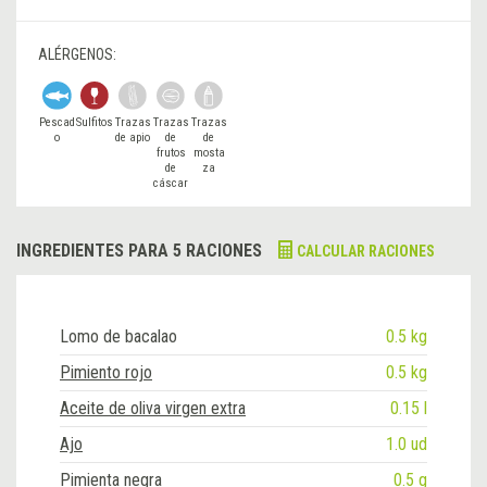
ALÉRGENOS:
Pescad
Sulfitos
Trazas
Trazas
Trazas
o
de apio
de
de
frutos
mosta
de
za
cáscar
a
INGREDIENTES PARA 5 RACIONES
CALCULAR RACIONES
Lomo de bacalao
0.5 kg
Pimiento rojo
0.5 kg
Aceite de oliva virgen extra
0.15 l
Ajo
1.0 ud
Pimienta negra
0.5 g