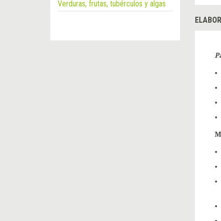
Verduras, frutas, tubérculos y algas
ELABOR
P
M