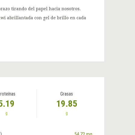
razo tirando del papel hacia nosotros.
wi abrillantada con gel de brillo en cada
roteínas
Grasas
5.19
19.85
g
g
)
54.72 mg