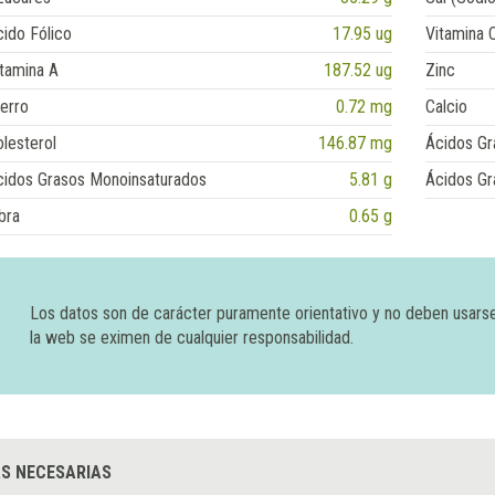
ido Fólico
17.95 ug
Vitamina 
tamina A
187.52 ug
Zinc
erro
0.72 mg
Calcio
lesterol
146.87 mg
Ácidos Gr
cidos Grasos Monoinsaturados
5.81 g
Ácidos Gr
bra
0.65 g
Los datos son de carácter puramente orientativo y no deben usars
la web se eximen de cualquier responsabilidad.
S NECESARIAS