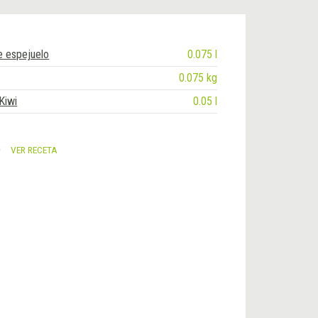
e espejuelo
0.075 l
0.075 kg
Kiwi
0.05 l
)
VER RECETA