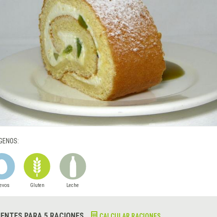
GENOS:
evos
Gluten
Leche
IENTES PARA 5 RACIONES
CALCULAR RACIONES