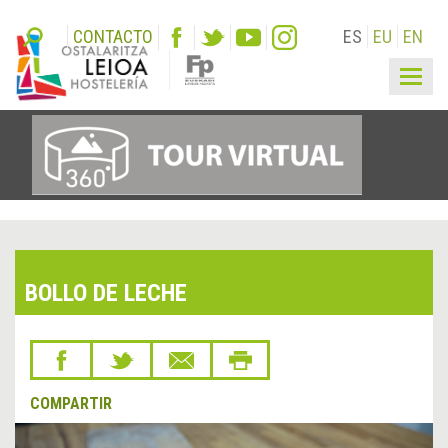
CONTACTO
ES
EU
EN
Togg
navig
BOLLO DE LECHE
COMPARTIR
&lsaquo;
Sigu