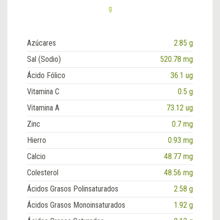
g
Azúcares
2.85 g
Sal (Sodio)
520.78 mg
Ácido Fólico
36.1 ug
Vitamina C
0.5 g
Vitamina A
73.12 ug
Zinc
0.7 mg
Hierro
0.93 mg
Calcio
48.77 mg
Colesterol
48.56 mg
Ácidos Grasos Polinsaturados
2.58 g
Ácidos Grasos Monoinsaturados
1.92 g