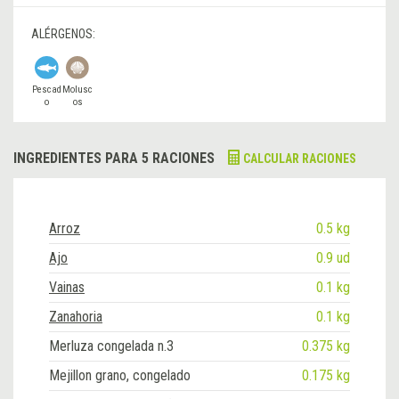
ALÉRGENOS:
Pescad
Molusc
o
os
INGREDIENTES PARA 5 RACIONES
CALCULAR RACIONES
Arroz
0.5 kg
Ajo
0.9 ud
Vainas
0.1 kg
Zanahoria
0.1 kg
Merluza congelada n.3
0.375 kg
Mejillon grano, congelado
0.175 kg