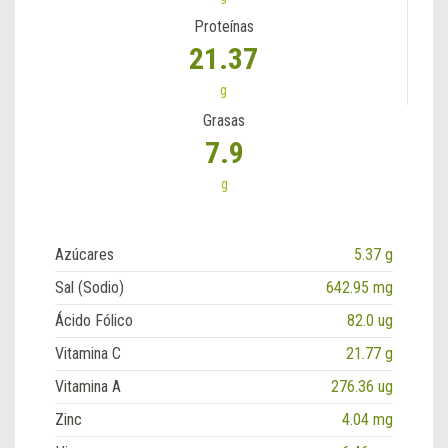
Proteínas
21.37
g
Grasas
7.9
g
Azúcares
5.37 g
Sal (Sodio)
642.95 mg
Ácido Fólico
82.0 ug
Vitamina C
21.77 g
Vitamina A
276.36 ug
Zinc
4.04 mg