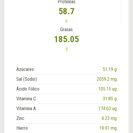
Proteínas
58.7
g
Grasas
185.05
g
Azúcares
51.19 g
Sal (Sodio)
2059.2 mg
Ácido Fólico
105.15 ug
Vitamina C
31.85 g
Vitamina A
174.63 ug
Zinc
4.23 mg
Hierro
19.91 mg