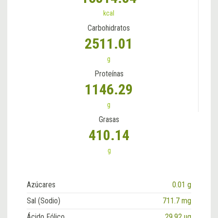
kcal
Carbohidratos
2511.01
g
Proteínas
1146.29
g
Grasas
410.14
g
Azúcares
0.01 g
Sal (Sodio)
711.7 mg
Ácido Fólico
29.92 ug