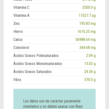
Vitamina C
2500.0 g
Vitamina A
11027.7 ug
Zinc
195.83 mg
Hierro
1616.25 mg
Calcio
56988.64 mg
Colesterol
344.68 mg
Ácidos Grasos Polinsaturados
2.09 g
Ácidos Grasos Monoinsaturados
13.03 g
Ácidos Grasos Saturados
24.34 g
Fibra
370.0 g
Los datos son de carácter puramente
orientativo y no deben usarse con fines