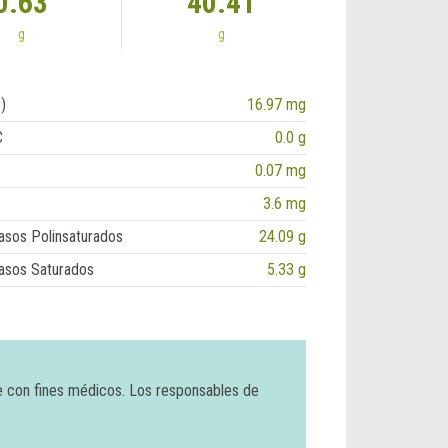
0.63
40.41
g
g
)
16.97 mg
C
0.0 g
0.07 mg
3.6 mg
asos Polinsaturados
24.09 g
asos Saturados
5.33 g
e con fines médicos. Los responsables de