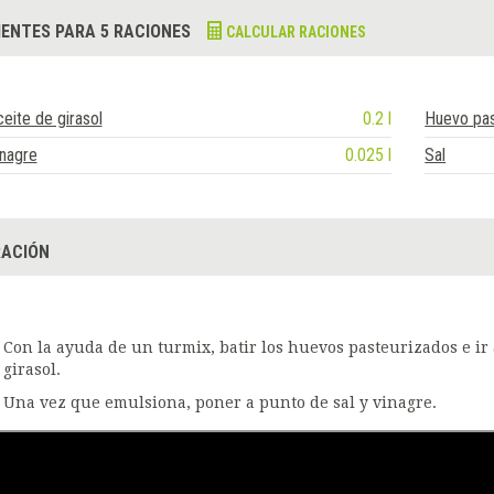
IENTES PARA 5 RACIONES
CALCULAR RACIONES
eite de girasol
0.2 l
Huevo pas
nagre
0.025 l
Sal
ACIÓN
Con la ayuda de un turmix, batir los huevos pasteurizados e ir 
girasol.
Una vez que emulsiona, poner a punto de sal y vinagre.