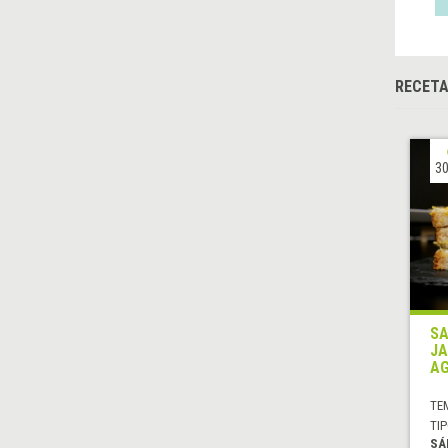
RECET
30
SA
JA
A
TE
TIP
SÁ