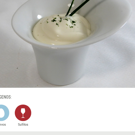
GENOS:
evos
Sulfitos