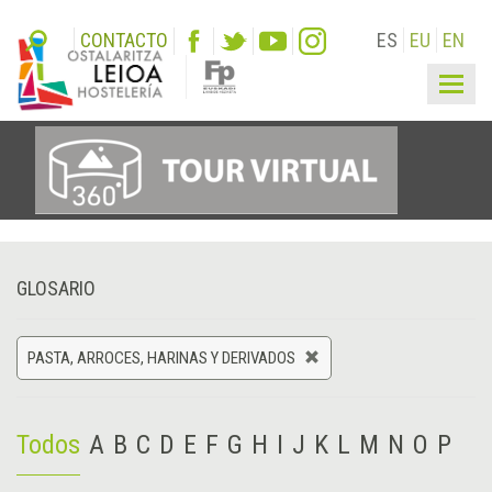
CONTACTO
ES
EU
EN
Togg
navig
GLOSARIO
PASTA, ARROCES, HARINAS Y DERIVADOS
Todos
A
B
C
D
E
F
G
H
I
J
K
L
M
N
O
P