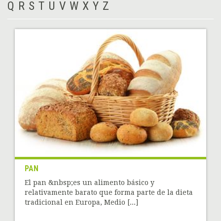
Q
R
S
T
U
V
W
X
Y
Z
PAN
El pan &nbsp;es un alimento básico y
relativamente barato que forma parte de la dieta
tradicional en Europa, Medio [...]