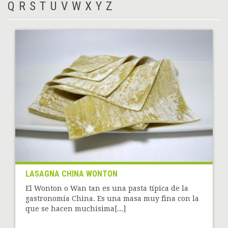
Q
R
S
T
U
V
W
X
Y
Z
LASAGNA CHINA WONTON
El Wonton o Wan tan es una pasta típica de la
gastronomía China. Es una masa muy fina con la
que se hacen muchísima[...]