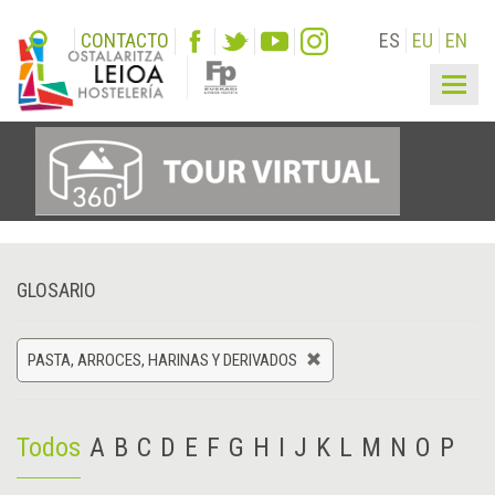
CONTACTO
ES
EU
EN
Togg
navig
GLOSARIO
PASTA, ARROCES, HARINAS Y DERIVADOS
Todos
A
B
C
D
E
F
G
H
I
J
K
L
M
N
O
P