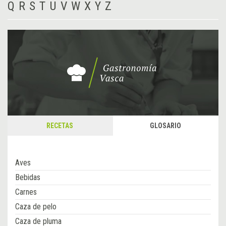
Q
R
S
T
U
V
W
X
Y
Z
RECETAS
GLOSARIO
Aves
Bebidas
Carnes
Caza de pelo
Caza de pluma