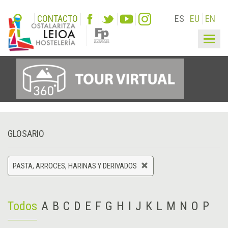
CONTACTO
ES
EU
EN
Togg
navig
GLOSARIO
PASTA, ARROCES, HARINAS Y DERIVADOS
Todos
A
B
C
D
E
F
G
H
I
J
K
L
M
N
O
P