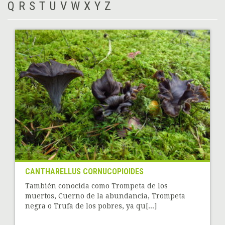
Q
R
S
T
U
V
W
X
Y
Z
CANTHARELLUS CORNUCOPIOIDES
También conocida como Trompeta de los
muertos, Cuerno de la abundancia, Trompeta
negra o Trufa de los pobres, ya qu[...]