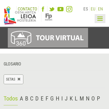
CONTACTO
ES
EU
EN
Togg
navig
GLOSARIO
SETAS
Todos
A
B
C
D
E
F
G
H
I
J
K
L
M
N
O
P