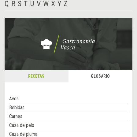
Q
R
S
T
U
V
W
X
Y
Z
RECETAS
GLOSARIO
Aves
Bebidas
Carnes
Caza de pelo
Caza de pluma