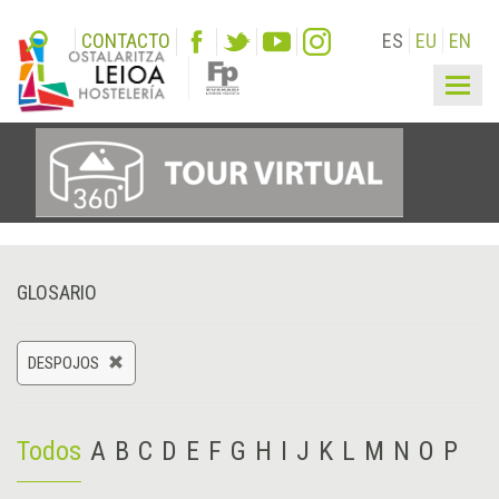
CONTACTO
ES
EU
EN
Togg
navig
GLOSARIO
DESPOJOS
Todos
A
B
C
D
E
F
G
H
I
J
K
L
M
N
O
P