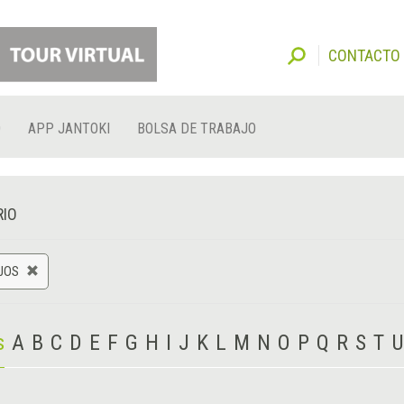
CONTACTO
O
APP JANTOKI
BOLSA DE TRABAJO
RIO
JOS
s
A
B
C
D
E
F
G
H
I
J
K
L
M
N
O
P
Q
R
S
T
U