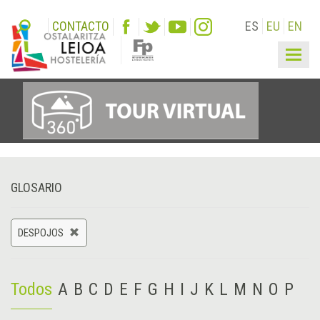
CONTACTO
ES
EU
EN
Togg
navig
GLOSARIO
DESPOJOS
Todos
A
B
C
D
E
F
G
H
I
J
K
L
M
N
O
P