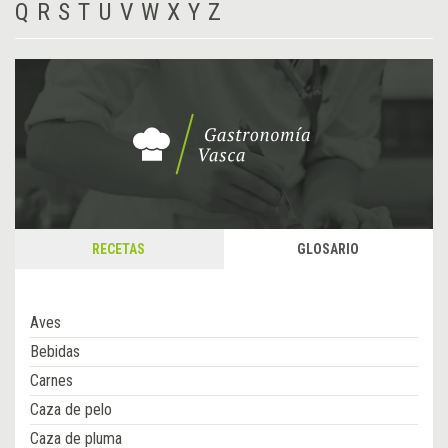
Q
R
S
T
U
V
W
X
Y
Z
RECETAS
GLOSARIO
Aves
Bebidas
Carnes
Caza de pelo
Caza de pluma