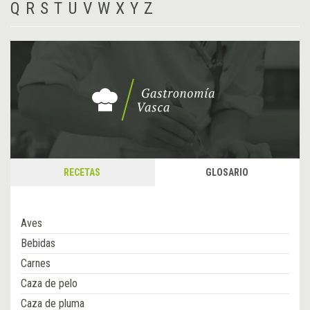
Q
R
S
T
U
V
W
X
Y
Z
RECETAS
GLOSARIO
Aves
Bebidas
Carnes
Caza de pelo
Caza de pluma