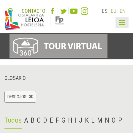
CONTACTO
ES
EU
EN
Togg
navig
GLOSARIO
DESPOJOS
Todos
A
B
C
D
E
F
G
H
I
J
K
L
M
N
O
P