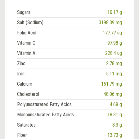
Sugars
10.17 g
Salt (Sodium)
3198.39 mg
Folic Acid
177.77 ug
Vitamin C
97.98 g
Vitamin A
228.4 ug
Zinc
2.78 mg
Iron
5.11 mg
Calcium
151.79 mg
Cholesterol
48.06 mg
Polyunsaturated Fatty Acids
4.68 g
Monounsaturated Fatty Acids
18.31 g
Saturates
8.3 g
Fiber
13.73 g