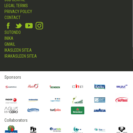
LEGAL TERMS
PRIVACY POLICY
CONTACT
SUTONDO
INIKA
GMAIL
IKASLEEN SITEA
IRAKASLEEN SITEA
Sponsors
Collaborators