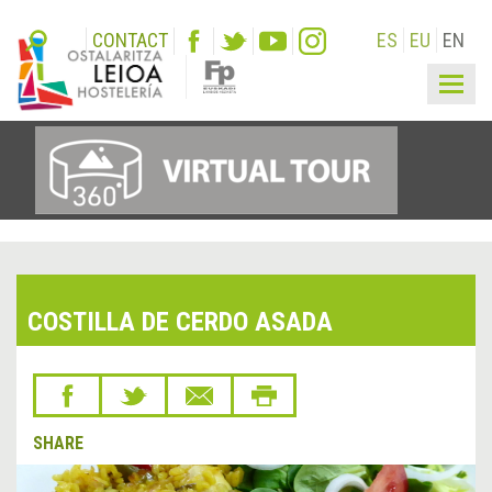
CONTACT
ES
EU
EN
Togg
navig
COSTILLA DE CERDO ASADA
SHARE