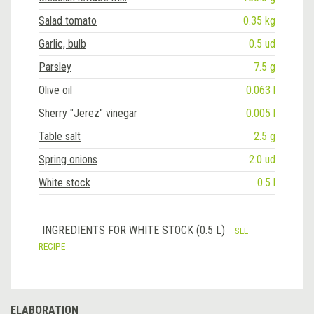
Salad tomato
0.35 kg
Garlic, bulb
0.5 ud
Parsley
7.5 g
Olive oil
0.063 l
Sherry "Jerez" vinegar
0.005 l
Table salt
2.5 g
Spring onions
2.0 ud
White stock
0.5 l
INGREDIENTS FOR WHITE STOCK (0.5 L)
SEE
RECIPE
ELABORATION