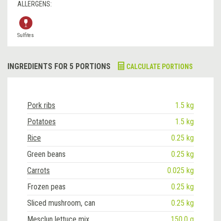
ALLERGENS:
Sulfites
INGREDIENTS FOR 5 PORTIONS
CALCULATE PORTIONS
Pork ribs
1.5 kg
Potatoes
1.5 kg
Rice
0.25 kg
Green beans
0.25 kg
Carrots
0.025 kg
Frozen peas
0.25 kg
Sliced mushroom, can
0.25 kg
Mesclun lettuce mix
150.0 g