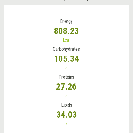
Energy
808.23
kcal
Carbohydrates
105.34
g
Proteins
27.26
g
Lipids
34.03
g