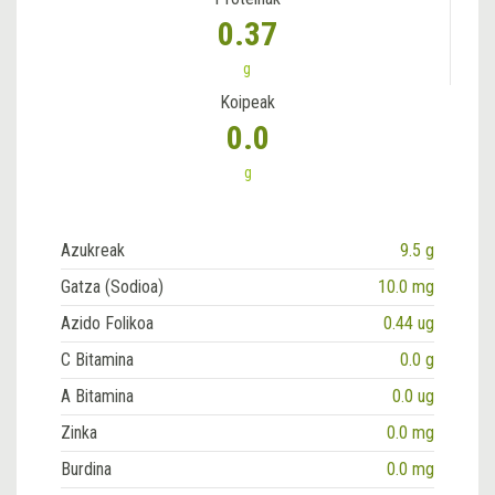
0.37
g
Koipeak
0.0
g
Azukreak
9.5 g
Gatza (Sodioa)
10.0 mg
Azido Folikoa
0.44 ug
C Bitamina
0.0 g
A Bitamina
0.0 ug
Zinka
0.0 mg
Burdina
0.0 mg