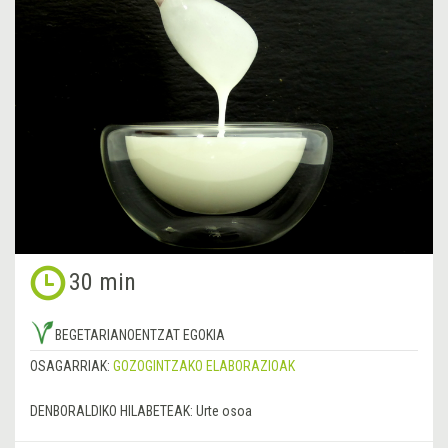
30 min
BEGETARIANOENTZAT EGOKIA
OSAGARRIAK:
GOZOGINTZAKO ELABORAZIOAK
DENBORALDIKO HILABETEAK:
Urte osoa