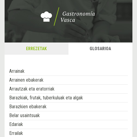
ERREZETAK
GLOSARIOA
Arrainak
Arrainen ebakerak
Arrautzak eta eratorriak
Barazkiak, frutak, tuberkuluak eta algak
Barazkien ebakerak
Belar usaintsuak
Edariak
Errailak