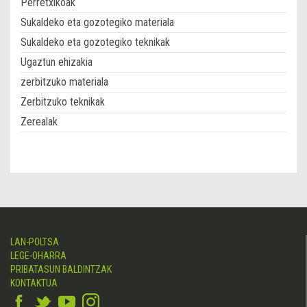
Perretxikoak
Sukaldeko eta gozotegiko materiala
Sukaldeko eta gozotegiko teknikak
Ugaztun ehizakia
zerbitzuko materiala
Zerbitzuko teknikak
Zerealak
LAN-POLTSA
LEGE-OHARRA
PRIBATASUN BALDINTZAK
KONTAKTUA