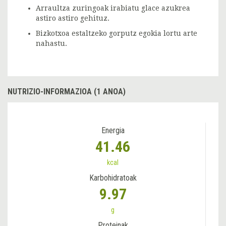
Arraultza zuringoak irabiatu glace azukrea
astiro astiro gehituz.
Bizkotxoa estaltzeko gorputz egokia lortu arte
nahastu.
NUTRIZIO-INFORMAZIOA (1 ANOA)
Energia
41.46
kcal
Karbohidratoak
9.97
g
Proteinak