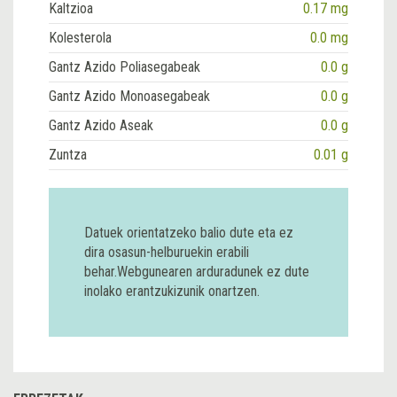
Kaltzioa
0.17 mg
Kolesterola
0.0 mg
Gantz Azido Poliasegabeak
0.0 g
Gantz Azido Monoasegabeak
0.0 g
Gantz Azido Aseak
0.0 g
Zuntza
0.01 g
Datuek orientatzeko balio dute eta ez
dira osasun-helburuekin erabili
behar.Webgunearen arduradunek ez dute
inolako erantzukizunik onartzen.