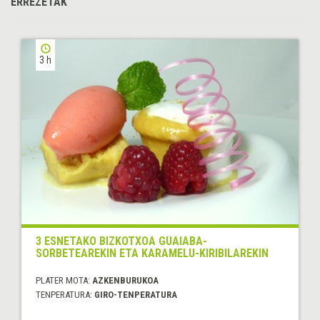
ERREZETAK
3 h
3 ESNETAKO BIZKOTXOA GUAIABA-
SORBETEAREKIN ETA KARAMELU-KIRIBILAREKIN
PLATER MOTA:
AZKENBURUKOA
TENPERATURA:
GIRO-TENPERATURA