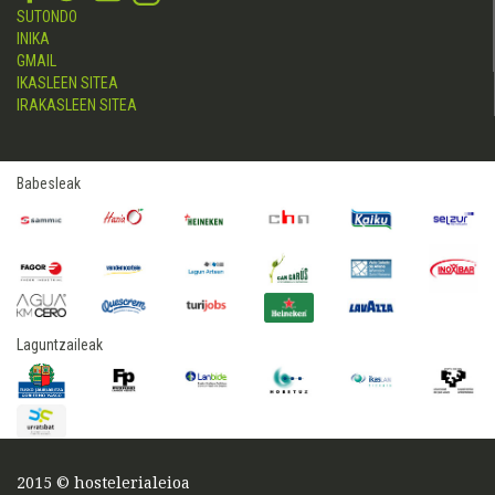
SUTONDO
INIKA
GMAIL
IKASLEEN SITEA
IRAKASLEEN SITEA
Babesleak
Laguntzaileak
2015 © hostelerialeioa