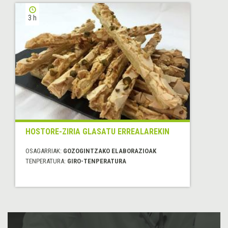
3 h
HOSTORE-ZIRIA GLASATU ERREALAREKIN
OSAGARRIAK:
GOZOGINTZAKO ELABORAZIOAK
TENPERATURA:
GIRO-TENPERATURA