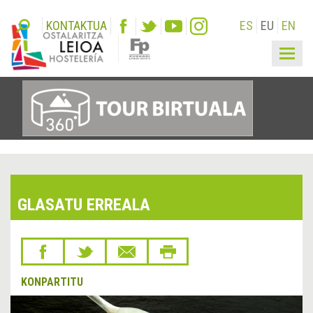
KONTAKTUA
ES
EU
EN
Togg
navig
GLASATU ERREALA
KONPARTITU