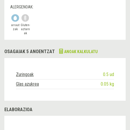
ALERGENOAK:
arraut
Gluten-
zak
aztarn
ak
OSAGAIAK 5 ANOENTZAT
ANOAK KALKULATU
Zuringoak
0.5 ud
Glas azukrea
0.05 kg
ELABORAZIOA