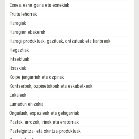
Esnea, esne-gaina eta esnekiak
Fruitu lehorrak
Haragiak
Haragien ebakerak
Haragi-produktuak, gazituak, ontzutuak eta fianbreak
Hegaztiak
Intsektuak
Itsaskiak
Koipe jangarriak eta ozpinak
Kontserbak, ozpinetakoak eta eskabetxeak
Lekaleak
Lumadun ehizakia
Ongailuak, espezieak eta gehigarriak
Pastak, arrozak, irinak eta eratorriak
Pastelgintza- eta okintza-produktuak