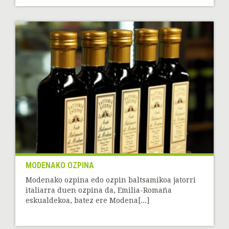
MODENAKO OZPINA
Modenako ozpina edo ozpin baltsamikoa jatorri
italiarra duen ozpina da, Emilia-Romaña
eskualdekoa, batez ere Modena[...]