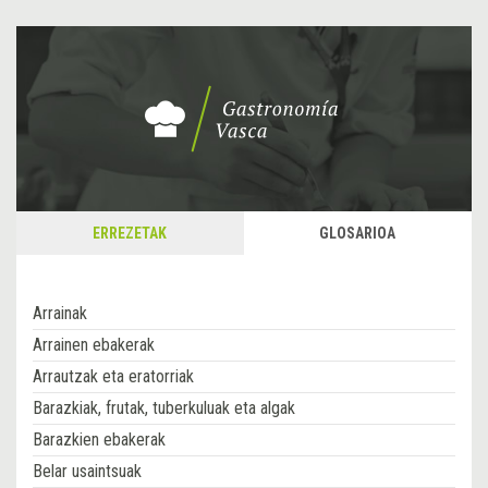
ERREZETAK
GLOSARIOA
Arrainak
Arrainen ebakerak
Arrautzak eta eratorriak
Barazkiak, frutak, tuberkuluak eta algak
Barazkien ebakerak
Belar usaintsuak