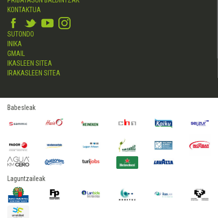
PRIBATASUN BALDINTZAK
KONTAKTUA
SUTONDO
INIKA
GMAIL
IKASLEEN SITEA
IRAKASLEEN SITEA
Babesleak
Laguntzaileak