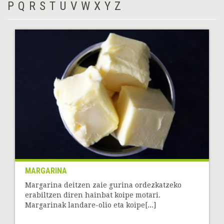
P
Q
R
S
T
U
V
W
X
Y
Z
MARGARINA
Margarina deitzen zaie gurina ordezkatzeko
erabiltzen diren hainbat koipe motari.
Margarinak landare-olio eta koipe[...]