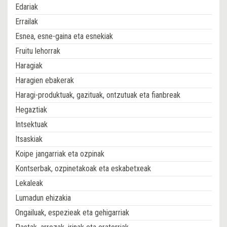
Edariak
Errailak
Esnea, esne-gaina eta esnekiak
Fruitu lehorrak
Haragiak
Haragien ebakerak
Haragi-produktuak, gazituak, ontzutuak eta fianbreak
Hegaztiak
Intsektuak
Itsaskiak
Koipe jangarriak eta ozpinak
Kontserbak, ozpinetakoak eta eskabetxeak
Lekaleak
Lumadun ehizakia
Ongailuak, espezieak eta gehigarriak