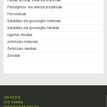
Pastak, arrozak, irinak eta eratorriak
Pastelgintza- eta okintza-produktuak
Perretxikoak
Sukaldeko eta gozotegiko materiala
Sukaldeko eta gozotegiko teknikak
Ugaztun ehizakia
zerbitzuko materiala
Zerbitzuko teknikak
Zerealak
LAN-POLTSA
LEGE-OHARRA