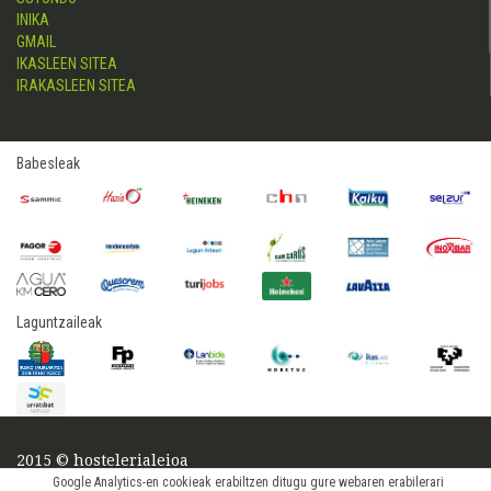
INIKA
GMAIL
IKASLEEN SITEA
IRAKASLEEN SITEA
Babesleak
Laguntzaileak
2015 © hostelerialeioa
Log in
Google Analytics-en cookieak erabiltzen ditugu gure webaren erabilerari