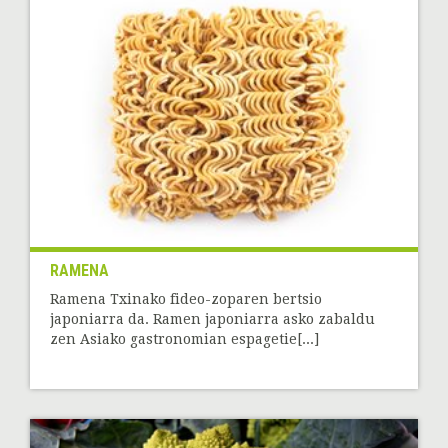
RAMENA
Ramena Txinako fideo-zoparen bertsio
japoniarra da. Ramen japoniarra asko zabaldu
zen Asiako gastronomian espagetie[...]