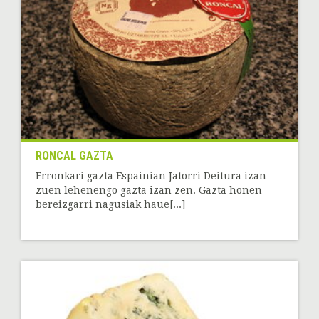
RONCAL GAZTA
Erronkari gazta Espainian Jatorri Deitura izan
zuen lehenengo gazta izan zen. Gazta honen
bereizgarri nagusiak haue[...]