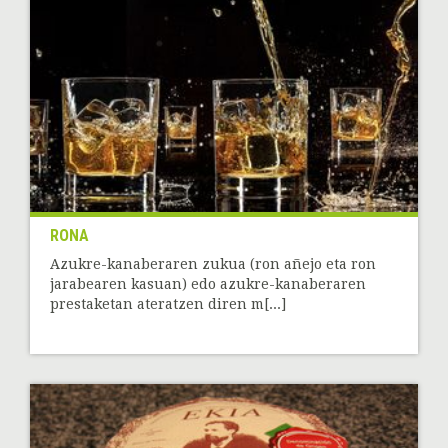
RONA
Azukre-kanaberaren zukua (ron añejo eta ron
jarabearen kasuan) edo azukre-kanaberaren
prestaketan ateratzen diren m[...]