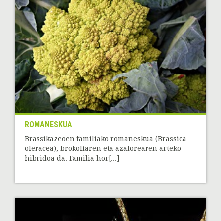
ROMANESKUA
Brassikazeoen familiako romaneskua (Brassica
oleracea), brokoliaren eta azalorearen arteko
hibridoa da. Familia hor[...]