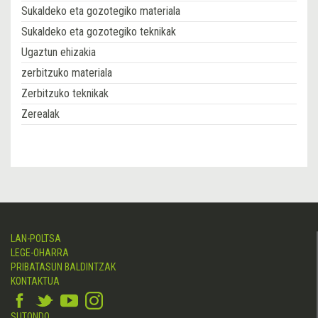
Sukaldeko eta gozotegiko materiala
Sukaldeko eta gozotegiko teknikak
Ugaztun ehizakia
zerbitzuko materiala
Zerbitzuko teknikak
Zerealak
LAN-POLTSA
LEGE-OHARRA
PRIBATASUN BALDINTZAK
KONTAKTUA
SUTONDO