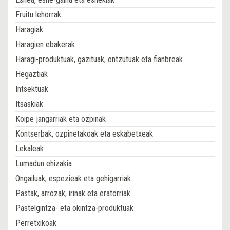
Fruitu lehorrak
Haragiak
Haragien ebakerak
Haragi-produktuak, gazituak, ontzutuak eta fianbreak
Hegaztiak
Intsektuak
Itsaskiak
Koipe jangarriak eta ozpinak
Kontserbak, ozpinetakoak eta eskabetxeak
Lekaleak
Lumadun ehizakia
Ongailuak, espezieak eta gehigarriak
Pastak, arrozak, irinak eta eratorriak
Pastelgintza- eta okintza-produktuak
Perretxikoak