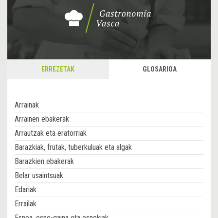
ERREZETAK
GLOSARIOA
Arrainak
Arrainen ebakerak
Arrautzak eta eratorriak
Barazkiak, frutak, tuberkuluak eta algak
Barazkien ebakerak
Belar usaintsuak
Edariak
Errailak
Esnea, esne-gaina eta esnekiak