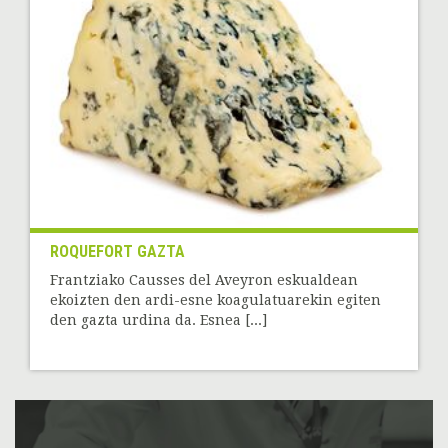
ROQUEFORT GAZTA
Frantziako Causses del Aveyron eskualdean
ekoizten den ardi-esne koagulatuarekin egiten
den gazta urdina da. Esnea [...]