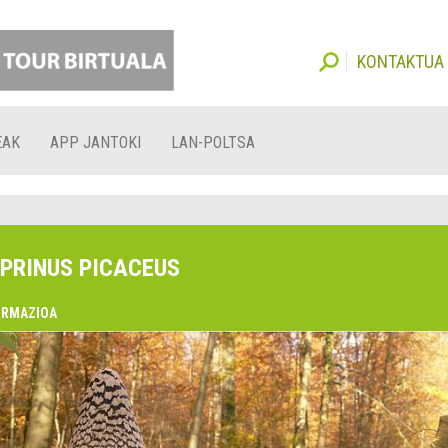
KONTAKTUA
EAK
APP JANTOKI
LAN-POLTSA
PRINUS PICACEUS
ORMAZIOA