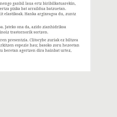
enengo ganbil laua ertz biribilkatuarekin,
 ertza pixka bat arraildua batzuetan.
it elastikoak. Hanka argixeagoa du, zuntz
a. Jateko ona da, azido zianhidrikoa
inoiz trastornorik sortzen.
en presentzia. Clitocybe zuriak ez biltzea
aurkitzen espezie hau; basoko zoru hezeetan
ku beretan agertzen dira hainbat urtez,