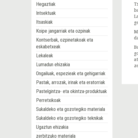
Hegaztiak
T
b
Intsektuak
L
Itsaskiak
g
Koipe jangarriak eta ozpinak
M
d
Kontserbak, ozpinetakoak eta
eskabetxeak
B
g
Lekaleak
a
Lumadun ehizakia
z
Ongailuak, espezieak eta gehigarriak
Pastak, arrozak, irinak eta eratorriak
Pastelgintza- eta okintza-produktuak
Perretxikoak
Sukaldeko eta gozotegiko materiala
Sukaldeko eta gozotegiko teknikak
Ugaztun ehizakia
zerbitzuko materiala