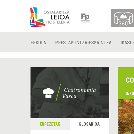
ESKOLA
PRESTAKUNTZA-ESKAINTZA
IKASL
CO
INF
ERREZETAK
GLOSARIOA