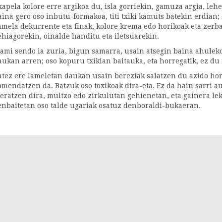
xapela kolore erre argikoa du, isla gorriekin, gamuza argia, leh
aina gero oso inbutu-formakoa, titi txiki kamuts batekin erdian;
amela dekurrente eta finak, kolore krema edo horikoak eta zerba
ehiagorekin, oinalde handitu eta iletsuarekin.
ami sendo ia zuria, bigun samarra, usain atsegin baina ahuleko
aukan arren; oso kopuru txikian baitauka, eta horregatik, ez du 
atez ere lameletan daukan usain bereziak salatzen du azido horr
omendatzen da. Batzuk oso toxikoak dira-eta. Ez da hain sarri 
teratzen dira, multzo edo zirkulutan gehienetan, eta gainera le
enbaitetan oso talde ugariak osatuz denboraldi-bukaeran.