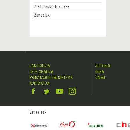
Zerbitzuko teknikak
Zerealak
LAN-POLTSA
SUTONDO
LEGE-OHARRA
INIKA
PRIBATASUN BALDINTZAK
GMAIL
KONTAKTUA
Babesleak