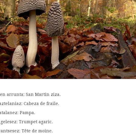
zen arrunta: San Martin ziza.
aztelaniaz: Cabeza de fraile.
atalanez: Pampa.
ngelesez: Trumpet agaric.
rantsesez: Tête de moine.