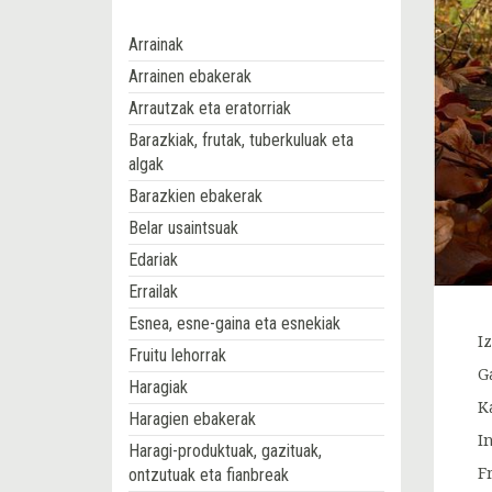
Arrainak
Arrainen ebakerak
Arrautzak eta eratorriak
Barazkiak, frutak, tuberkuluak eta
algak
Barazkien ebakerak
Belar usaintsuak
Edariak
Errailak
Esnea, esne-gaina eta esnekiak
I
Fruitu lehorrak
G
Haragiak
K
Haragien ebakerak
I
Haragi-produktuak, gazituak,
ontzutuak eta fianbreak
F