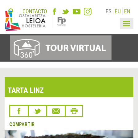
CONTACTO
ES
EU
EN
Togg
navig
TARTA LINZ
COMPARTIR
&lsaquo;
Sigu