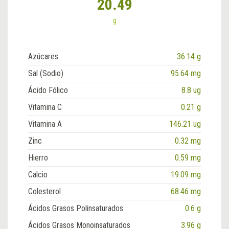
20.49
g
Azúcares
36.14 g
Sal (Sodio)
95.64 mg
Ácido Fólico
8.8 ug
Vitamina C
0.21 g
Vitamina A
146.21 ug
Zinc
0.32 mg
Hierro
0.59 mg
Calcio
19.09 mg
Colesterol
68.46 mg
Ácidos Grasos Polinsaturados
0.6 g
Ácidos Grasos Monoinsaturados
3.96 g