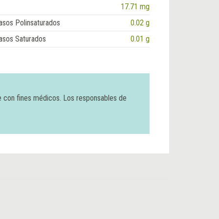
17.71 mg
asos Polinsaturados
0.02 g
asos Saturados
0.01 g
e con fines médicos. Los responsables de