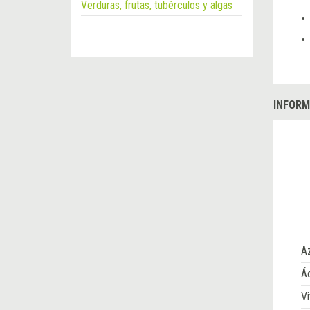
Verduras, frutas, tubérculos y algas
INFORM
A
Ác
Vi