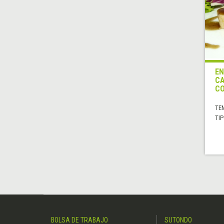
EN
CA
C
TE
TIP
BOLSA DE TRABAJO
SUTONDO