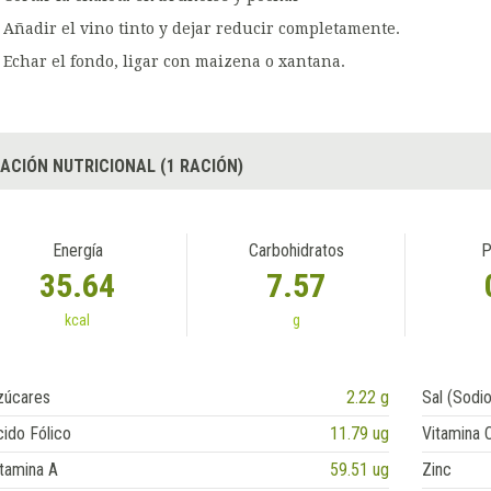
Añadir el vino tinto y dejar reducir completamente.
Echar el fondo, ligar con maizena o xantana.
ACIÓN NUTRICIONAL (1 RACIÓN)
Energía
Carbohidratos
P
35.64
7.57
kcal
g
zúcares
2.22 g
Sal (Sodio
ido Fólico
11.79 ug
Vitamina 
tamina A
59.51 ug
Zinc