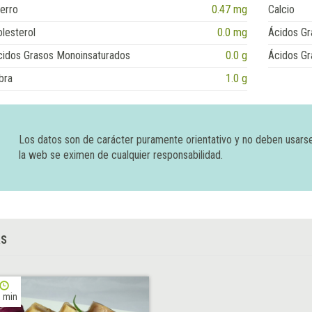
erro
0.47 mg
Calcio
lesterol
0.0 mg
Ácidos Gr
cidos Grasos Monoinsaturados
0.0 g
Ácidos Gr
bra
1.0 g
Los datos son de carácter puramente orientativo y no deben usars
la web se eximen de cualquier responsabilidad.
AS
 min