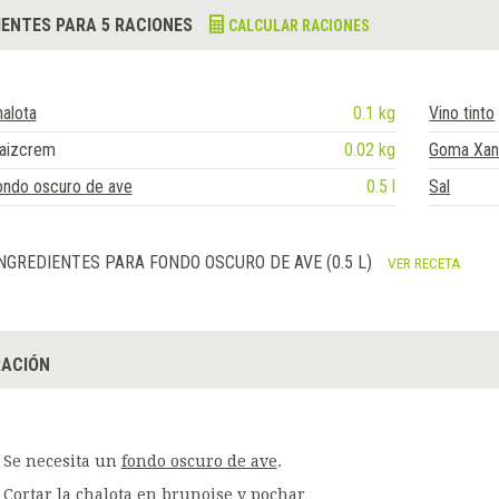
IENTES PARA 5 RACIONES
CALCULAR RACIONES
alota
0.1 kg
Vino tinto
aizcrem
0.02 kg
Goma Xan
ondo oscuro de ave
0.5 l
Sal
NGREDIENTES PARA FONDO OSCURO DE AVE (0.5 L)
VER RECETA
ACIÓN
Se necesita un
fondo oscuro de ave
.
Cortar la chalota en brunoise y pochar