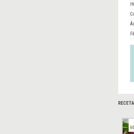
Hi
Co
Á
Fi
RECET
60