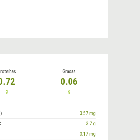
roteínas
Grasas
0.72
0.06
g
g
)
3.57 mg
C
3.7 g
0.17 mg