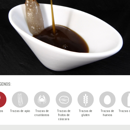
GENOS:
tos
Trazas de apio
Trazas de
Trazas de
Trazas de
Trazas de
Trazas d
crustáceos
frutos de
gluten
huevos
cáscara