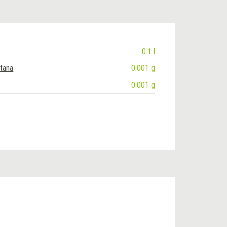
0.1 l
tana
0.001 g
0.001 g