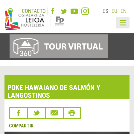
CONTACTO
ES
EU
EN
Togg
navig
POKE HAWAIANO DE SALMÓN Y
LANGOSTINOS
COMPARTIR