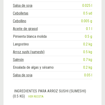
Salsa de soja
0.025 l
Cebolletas
0.5 ud
Cebollino
0.005 g
Aceite de girasol
0.1 l
Pimienta blanca molida
0.5 g
Langostino
0.2 kg
Arroz sushi (sumeshi)
0.5 kg
Salmón
0.7 kg
Ensalada de algas y sésamo
0.2 kg
Salsa de soja
0.05 l
INGREDIENTES PARA ARROZ SUSHI (SUMESHI)
(0.5 KG)
VER RECETA