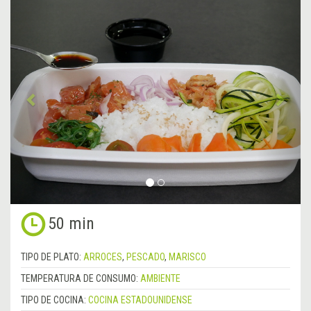
&lsaquo;
Sigu
Anterior
&rsa
50 min
TIPO DE PLATO:
ARROCES
,
PESCADO
,
MARISCO
TEMPERATURA DE CONSUMO:
AMBIENTE
TIPO DE COCINA:
COCINA ESTADOUNIDENSE