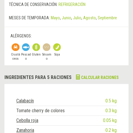
TÉCNICA DE CONSERVACIÓN:
REFRIGERACIÓN
MESES DE TEMPORADA:
Mayo
,
Junio
,
Julio
,
Agosto
,
Septiembre
ALÉRGENOS:
Crustá
Pescad
Gluten
Sésam
Soja
ceos
o
o
INGREDIENTES PARA 5 RACIONES
CALCULAR RACIONES
Calabacín
0.5 kg
Tomate cherry de colores
0.3 kg
Cebolla roja
0.05 kg
Zanahoria
0.2 kg