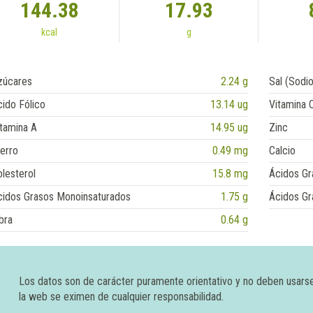
144.38
17.93
kcal
g
zúcares
2.24 g
Sal (Sodio
ido Fólico
13.14 ug
Vitamina 
tamina A
14.95 ug
Zinc
erro
0.49 mg
Calcio
lesterol
15.8 mg
Ácidos Gr
cidos Grasos Monoinsaturados
1.75 g
Ácidos Gr
bra
0.64 g
Los datos son de carácter puramente orientativo y no deben usars
la web se eximen de cualquier responsabilidad.