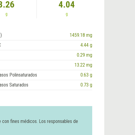
8.26
4.04
g
g
)
1459.18 mg
C
4.44 g
0.29 mg
13.22 mg
asos Polinsaturados
0.63 g
asos Saturados
0.73 g
e con fines médicos. Los responsables de