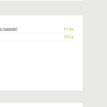
hi (sumeshi)
0.1 kg
10.0 g