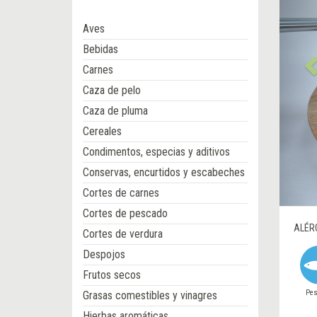
Aves
Bebidas
Carnes
Caza de pelo
Caza de pluma
Cereales
Condimentos, especias y aditivos
Conservas, encurtidos y escabeches
Cortes de carnes
Cortes de pescado
ALÉR
Cortes de verdura
Despojos
Frutos secos
Pe
Grasas comestibles y vinagres
Hierbas aromáticas