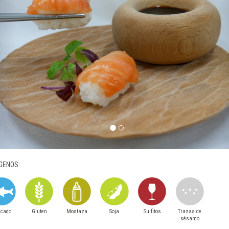
GENOS:
scado
Gluten
Mostaza
Soja
Sulfitos
Trazas de
sésamo