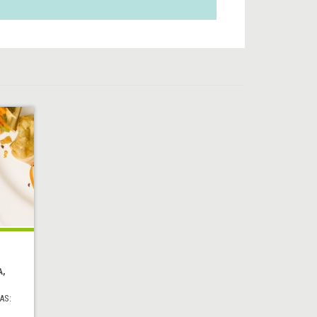
A,
AS: