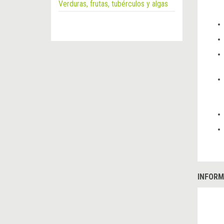
Verduras, frutas, tubérculos y algas
INFORM