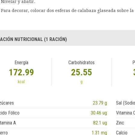
Nivelar y abatir.
Para decorar, colocar dos esferas de calabaza glaseada sobre la 
ACIÓN NUTRICIONAL (1 RACIÓN)
Energía
Carbohidratos
P
172.99
25.55
kcal
g
zúcares
23.79 g
Sal (Sodio
ido Fólico
30.46 ug
Vitamina 
tamina A
82.1 ug
Zinc
erro
1.31 mg
Calcio