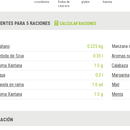
crustáceos
frutos de
gluten
huevos
cáscara
IENTES PARA 5 RACIONES
CALCULAR RACIONES
átano
0.225 kg
Manzana r
ebida de Soja
0.35 l
Aromas na
oma Xantana
1.5 g
Calabaza
gua
0.2 l
Margarina
anela en rama
1.0 ud
Miel
oma Xantana
1.5 g
Menta
ACIÓN