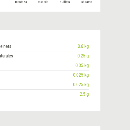
mostaza
pescado
sulfitos
sésamo
eineta
0.6 kg
turales
0.25 g
0.35 kg
0.025 kg
0.025 kg
2.5 g