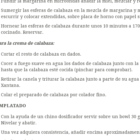
Fundir la margarina en microondas añadir la miel, mezclar y r
Sumergir las esferas de calabaza en la mezcla de margarina y
escurrir y colocar extendidas, sobre placa de horno con papel s
Hornear las esferas de calabaza durante unos 10 minutos a 170 
cocinado. Reservar.
ara la crema de calabaza:
Cortar el resto de calabaza en dados.
Cocer a fuego suave en agua los dados de calabaza junto con la
hasta que la calabaza esté cocida (pinchar para comprobar).
Retirar la canela y triturar la calabaza junto a parte de su ag
Xantana.
Colar el preparado de calabaza por colador fino.
MPLATADO
Con la ayuda de un chino dosificador servir sobre un bowl 30 g
Nivelar y abatir.
Una vez adquiera consistencia, añadir encima aproximadament