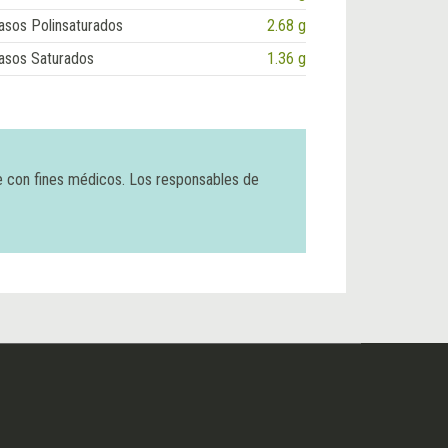
asos Polinsaturados
2.68 g
asos Saturados
1.36 g
e con fines médicos. Los responsables de