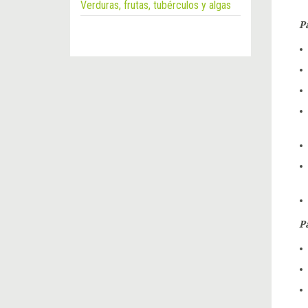
Verduras, frutas, tubérculos y algas
P
P