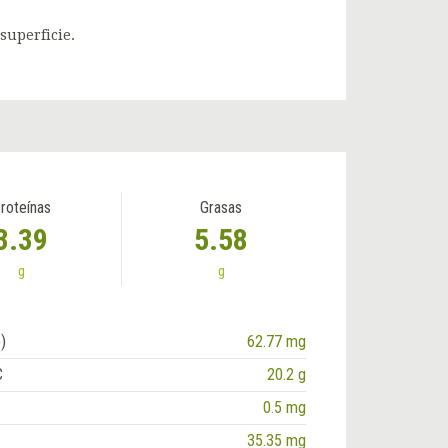
superficie.
roteínas
Grasas
3.39
5.58
g
g
)
62.77 mg
C
20.2 g
0.5 mg
35.35 mg