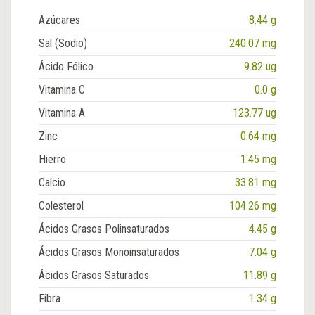
Azúcares
8.44 g
Sal (Sodio)
240.07 mg
Ácido Fólico
9.82 ug
Vitamina C
0.0 g
Vitamina A
123.77 ug
Zinc
0.64 mg
Hierro
1.45 mg
Calcio
33.81 mg
Colesterol
104.26 mg
Ácidos Grasos Polinsaturados
4.45 g
Ácidos Grasos Monoinsaturados
7.04 g
Ácidos Grasos Saturados
11.89 g
Fibra
1.34 g