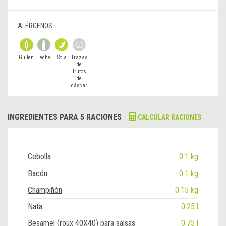
ALÉRGENOS:
Gluten
Leche
Soja
Trazas
de
frutos
de
cáscar
a
INGREDIENTES PARA 5 RACIONES
CALCULAR RACIONES
Cebolla
0.1 kg
Bacón
0.1 kg
Champiñón
0.15 kg
Nata
0.25 l
Besamel (roux 40X40) para salsas
0.75 l