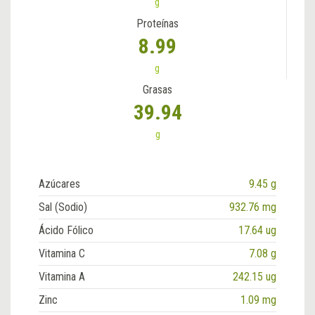
g
Proteínas
8.99
g
Grasas
39.94
g
Azúcares
9.45 g
Sal (Sodio)
932.76 mg
Ácido Fólico
17.64 ug
Vitamina C
7.08 g
Vitamina A
242.15 ug
Zinc
1.09 mg