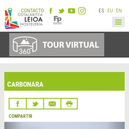
CONTACTO
ES
EU
EN
Togg
navig
CARBONARA
COMPARTIR
&lsaquo;
Sigu