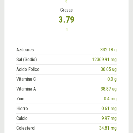
g
Grasas
3.79
g
Azúcares
832.18 g
Sal (Sodio)
12369.91 mg
Ácido Fólico
30.05 ug
Vitamina C
0.0 g
Vitamina A
38.87 ug
Zinc
0.4 mg
Hierro
0.61 mg
Calcio
9.97 mg
Colesterol
34.81 mg