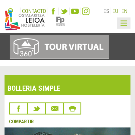
CONTACTO
ES
EU
EN
Togg
navig
BOLLERIA SIMPLE
COMPARTIR
&lsaquo;
Sigu