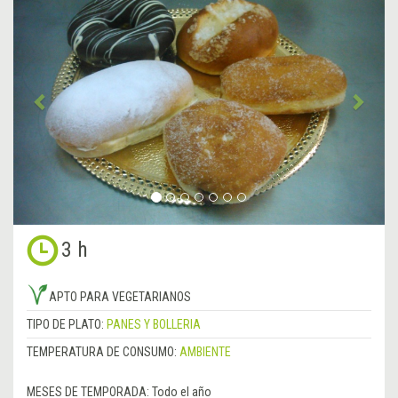
Anterior
&rsa
3 h
APTO PARA VEGETARIANOS
TIPO DE PLATO:
PANES Y BOLLERIA
TEMPERATURA DE CONSUMO:
AMBIENTE
MESES DE TEMPORADA:
Todo el año