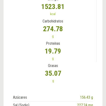
1523.81
kcal
Carbohidratos
274.78
g
Proteínas
19.79
g
Grasas
35.07
g
Azúcares
156.43 g
Sal (Sodio)
227.24 mg