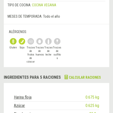
TIPO DE COCINA:
COCINA VEGANA
MESES DE TEMPORADA:
Todo el año
ALÉRGENOS:
Gluten
Soja
Trazas
Trazas
Trazas
Trazas
de
de
de
de
frutos
huevos
leche
sulfito
de
s
cáscar
a
INGREDIENTES PARA 5 RACIONES
CALCULAR RACIONES
Harina floja
0.675 kg
Azúcar
0.625 kg