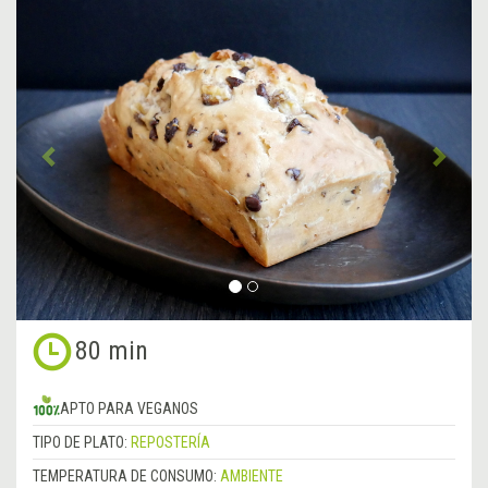
&lsaquo;
Sigu
Anterior
&rsa
80 min
APTO PARA VEGANOS
TIPO DE PLATO:
REPOSTERÍA
TEMPERATURA DE CONSUMO:
AMBIENTE