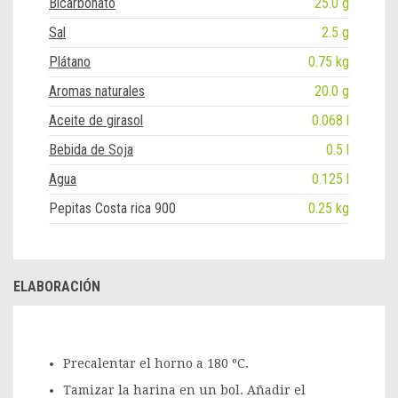
Bicarbonato
25.0 g
Sal
2.5 g
Plátano
0.75 kg
Aromas naturales
20.0 g
Aceite de girasol
0.068 l
Bebida de Soja
0.5 l
Agua
0.125 l
Pepitas Costa rica 900
0.25 kg
ELABORACIÓN
Precalentar el horno a 180 ºC.
Tamizar la harina en un bol. Añadir el