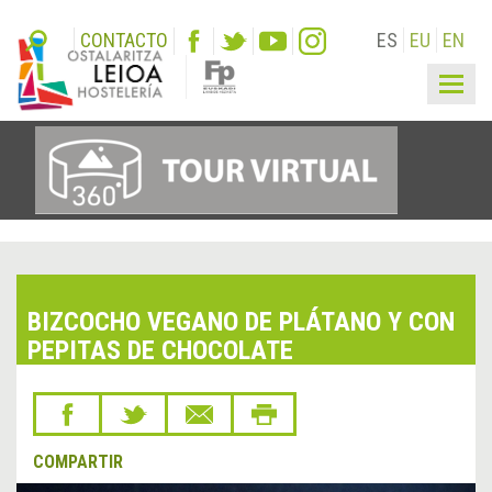
CONTACTO
ES
EU
EN
Togg
navig
BIZCOCHO VEGANO DE PLÁTANO Y CON
PEPITAS DE CHOCOLATE
COMPARTIR