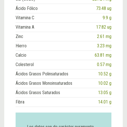
Ácido Fólico
73.48 ug
Vitamina C
9.9 g
Vitamina A
17.82 ug
Zinc
2.61 mg
Hierro
3.23 mg
Calcio
63.81 mg
Colesterol
0.57 mg
Ácidos Grasos Polinsaturados
10.52 g
Ácidos Grasos Monoinsaturados
10.02 g
Ácidos Grasos Saturados
13.05 g
Fibra
14.01 g
Los datos son de carácter puramente