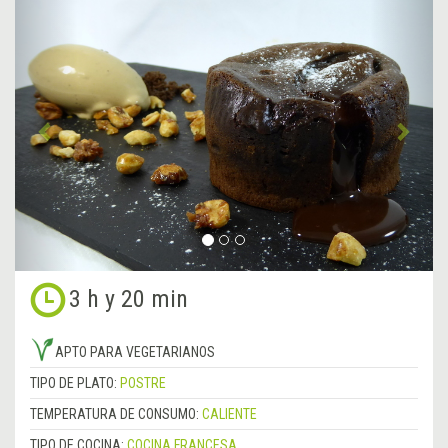
&lsaquo;
Sigu
Anterior
&rsa
3 h y 20 min
APTO PARA VEGETARIANOS
TIPO DE PLATO:
POSTRE
TEMPERATURA DE CONSUMO:
CALIENTE
TIPO DE COCINA:
COCINA FRANCESA