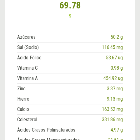
69.78
g
Azúcares
50.2 g
Sal (Sodio)
116.45 mg
Ácido Fólico
53.67 ug
Vitamina C
0.98 g
Vitamina A
454.92 ug
Zinc
3.37 mg
Hierro
9.13 mg
Calcio
163.52 mg
Colesterol
331.86 mg
Ácidos Grasos Polinsaturados
4.97 g