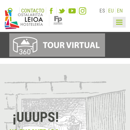
CONTACTO
ES
EU
EN
Togg
navig
¡UUUPS!