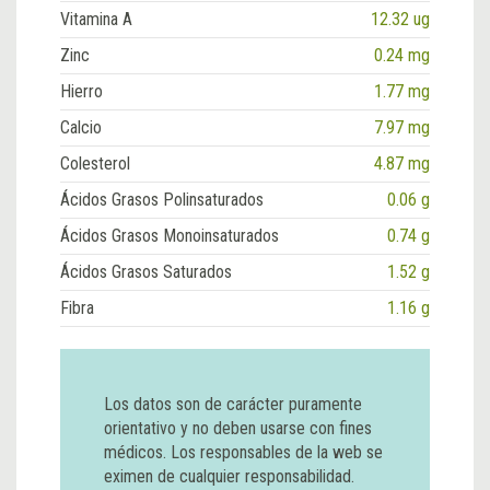
Vitamina A
12.32 ug
Zinc
0.24 mg
Hierro
1.77 mg
Calcio
7.97 mg
Colesterol
4.87 mg
Ácidos Grasos Polinsaturados
0.06 g
Ácidos Grasos Monoinsaturados
0.74 g
Ácidos Grasos Saturados
1.52 g
Fibra
1.16 g
Los datos son de carácter puramente
orientativo y no deben usarse con fines
médicos. Los responsables de la web se
eximen de cualquier responsabilidad.