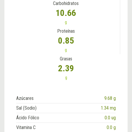
Carbohidratos
10.66
g
Proteínas
0.85
g
Grasas
2.39
g
Azúcares
9.68 g
Sal (Sodio)
1.34 mg
Ácido Fólico
0.0 ug
Vitamina C
0.0 g