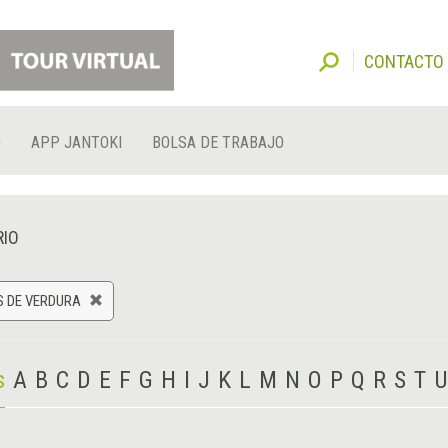
CONTACTO
O
APP JANTOKI
BOLSA DE TRABAJO
RIO
S DE VERDURA
s
A
B
C
D
E
F
G
H
I
J
K
L
M
N
O
P
Q
R
S
T
U