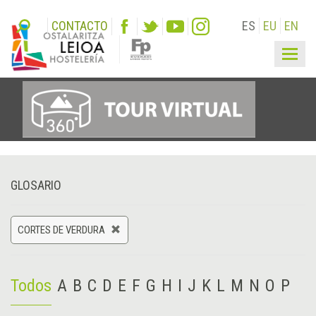
CONTACTO
ES
EU
EN
Togg
navig
GLOSARIO
CORTES DE VERDURA
Todos
A
B
C
D
E
F
G
H
I
J
K
L
M
N
O
P