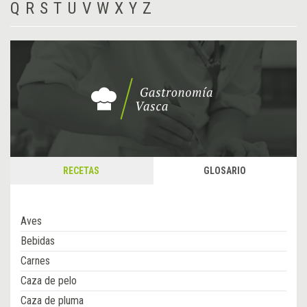
Q
R
S
T
U
V
W
X
Y
Z
RECETAS
GLOSARIO
Aves
Bebidas
Carnes
Caza de pelo
Caza de pluma