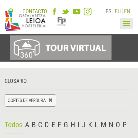
CONTACTO
ES
EU
EN
Togg
navig
GLOSARIO
CORTES DE VERDURA
Todos
A
B
C
D
E
F
G
H
I
J
K
L
M
N
O
P