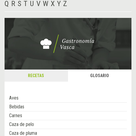
Q
R
S
T
U
V
W
X
Y
Z
RECETAS
GLOSARIO
Aves
Bebidas
Carnes
Caza de pelo
Caza de pluma