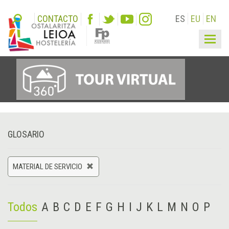
CONTACTO
ES
EU
EN
Togg
navig
GLOSARIO
MATERIAL DE SERVICIO
Todos
A
B
C
D
E
F
G
H
I
J
K
L
M
N
O
P