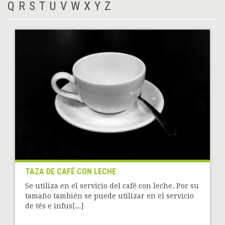
Q
R
S
T
U
V
W
X
Y
Z
TAZA DE CAFÉ CON LECHE
Se utiliza en el servicio del café con leche. Por su
tamaño también se puede utilizar en el servicio
de tés e infus[...]