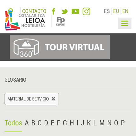
CONTACTO
ES
EU
EN
Togg
navig
GLOSARIO
MATERIAL DE SERVICIO
Todos
A
B
C
D
E
F
G
H
I
J
K
L
M
N
O
P