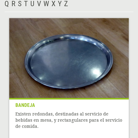
Q
R
S
T
U
V
W
X
Y
Z
BANDEJA
Existen redondas, destinadas al servicio de
bebidas en mesa, y rectangulares para el servicio
de comida.