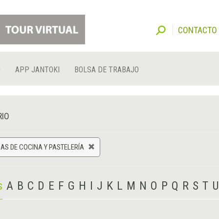
CONTACTO
O
APP JANTOKI
BOLSA DE TRABAJO
RIO
AS DE COCINA Y PASTELERÍA
s
A
B
C
D
E
F
G
H
I
J
K
L
M
N
O
P
Q
R
S
T
U