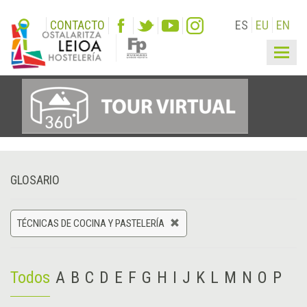
CONTACTO
ES
EU
EN
Togg
navig
GLOSARIO
TÉCNICAS DE COCINA Y PASTELERÍA
Todos
A
B
C
D
E
F
G
H
I
J
K
L
M
N
O
P