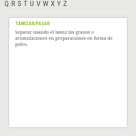
Q
R
S
T
U
V
W
X
Y
Z
TAMIZAR/PASAR
Separar usando el tamiz los granos o
acumulaciones en preparaciones en forma de
polvo.