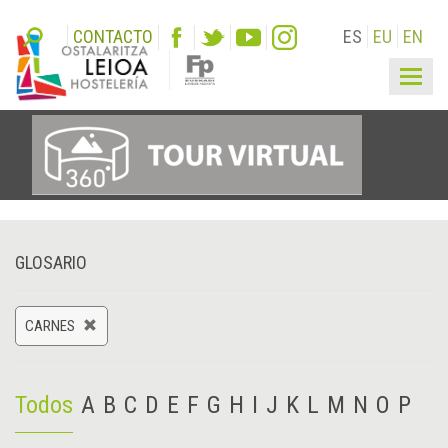
CONTACTO
ES
EU
EN
Togg
navig
GLOSARIO
CARNES
Todos
A
B
C
D
E
F
G
H
I
J
K
L
M
N
O
P