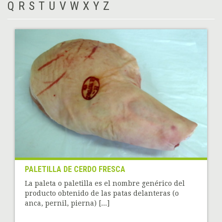
Q
R
S
T
U
V
W
X
Y
Z
PALETILLA DE CERDO FRESCA
La paleta o paletilla es el nombre genérico del
producto obtenido de las patas delanteras (o
anca, pernil, pierna) [...]