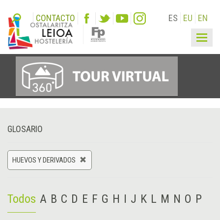
CONTACTO
ES
EU
EN
Togg
navig
GLOSARIO
HUEVOS Y DERIVADOS
Todos
A
B
C
D
E
F
G
H
I
J
K
L
M
N
O
P