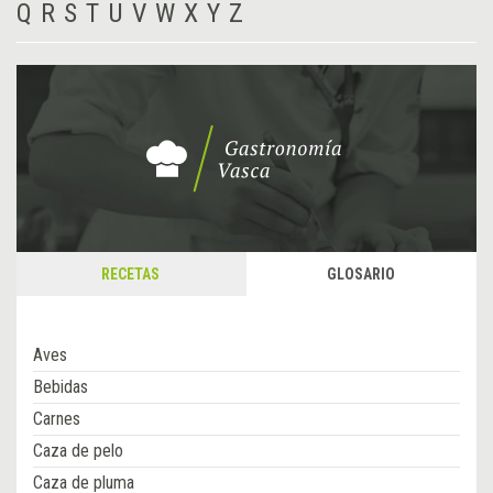
Q
R
S
T
U
V
W
X
Y
Z
RECETAS
GLOSARIO
Aves
Bebidas
Carnes
Caza de pelo
Caza de pluma