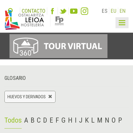
CONTACTO
ES
EU
EN
Togg
navig
GLOSARIO
HUEVOS Y DERIVADOS
Todos
A
B
C
D
E
F
G
H
I
J
K
L
M
N
O
P