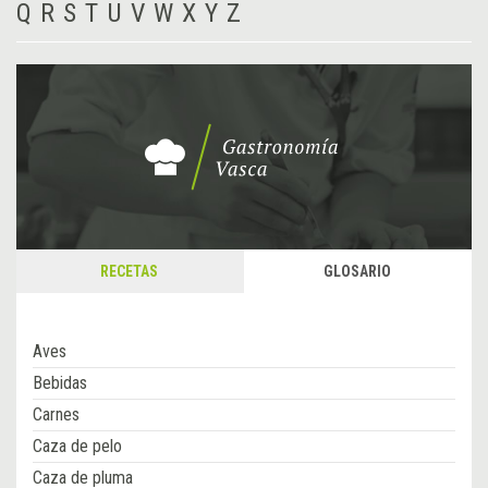
Q
R
S
T
U
V
W
X
Y
Z
RECETAS
GLOSARIO
Aves
Bebidas
Carnes
Caza de pelo
Caza de pluma