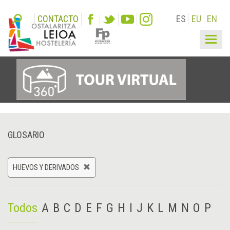
CONTACTO
ES
EU
EN
Togg
navig
GLOSARIO
HUEVOS Y DERIVADOS
Todos
A
B
C
D
E
F
G
H
I
J
K
L
M
N
O
P