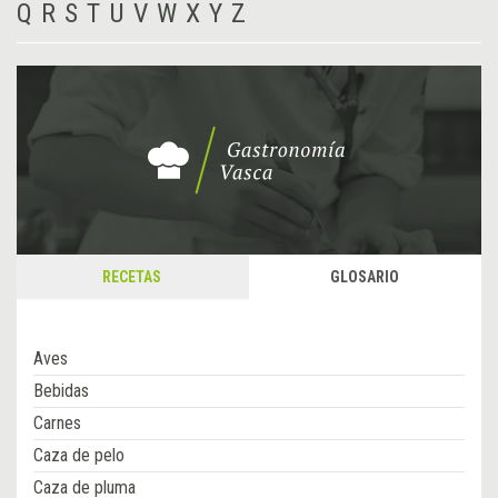
Q
R
S
T
U
V
W
X
Y
Z
RECETAS
GLOSARIO
Aves
Bebidas
Carnes
Caza de pelo
Caza de pluma