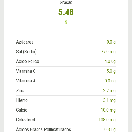
Grasas
5.48
g
Azúcares
0.0 g
Sal (Sodio)
77.0 mg
Ácido Fólico
4.0 ug
Vitamina C
5.0 g
Vitamina A
0.0 ug
Zinc
2.7 mg
Hierro
3.1 mg
Calcio
10.0 mg
Colesterol
108.0 mg
Ácidos Grasos Polinsaturados
0.31 g