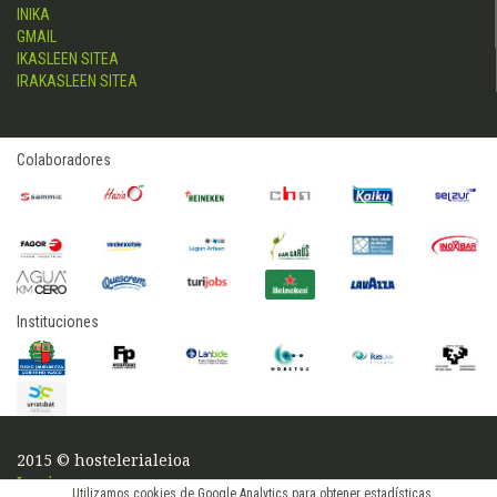
INIKA
GMAIL
IKASLEEN SITEA
IRAKASLEEN SITEA
Colaboradores
Instituciones
2015 © hostelerialeioa
Log in
Utilizamos cookies de Google Analytics para obtener estadísticas