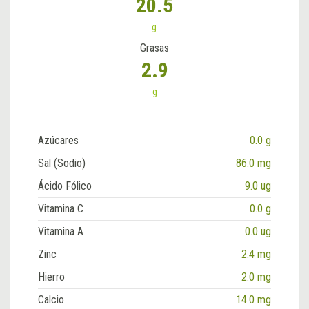
20.5
g
Grasas
2.9
g
Azúcares
0.0 g
Sal (Sodio)
86.0 mg
Ácido Fólico
9.0 ug
Vitamina C
0.0 g
Vitamina A
0.0 ug
Zinc
2.4 mg
Hierro
2.0 mg
Calcio
14.0 mg