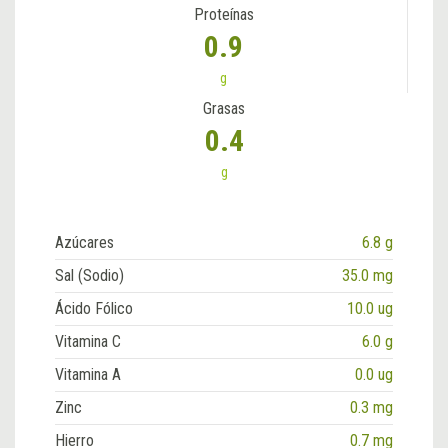
Proteínas
0.9
g
Grasas
0.4
g
Azúcares
6.8 g
Sal (Sodio)
35.0 mg
Ácido Fólico
10.0 ug
Vitamina C
6.0 g
Vitamina A
0.0 ug
Zinc
0.3 mg
Hierro
0.7 mg