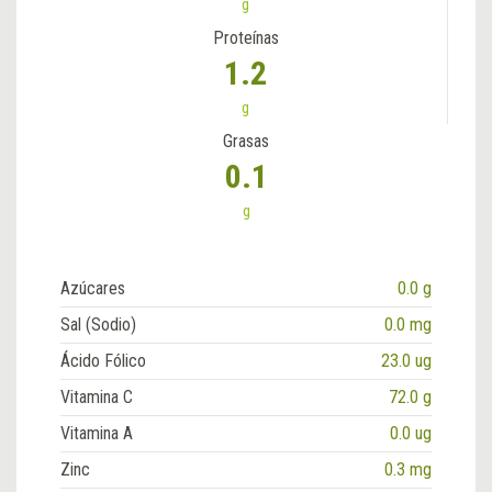
g
Proteínas
1.2
g
Grasas
0.1
g
Azúcares
0.0 g
Sal (Sodio)
0.0 mg
Ácido Fólico
23.0 ug
Vitamina C
72.0 g
Vitamina A
0.0 ug
Zinc
0.3 mg