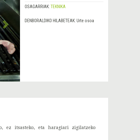
OSAGARRIAK:
TEKNIKA
DENBORALDIKO HILABETEAK:
Urte osoa
 ez itsasteko, eta haragiari zigilatzeko