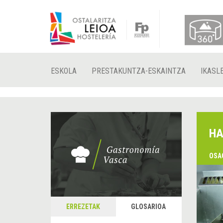
ESKOLA
PRESTAKUNTZA-ESKAINTZA
IKASL
HA
OSA
&
A
ERREZETAK
GLOSARIOA