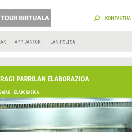
KONTAKTUA
EAK
APP JANTOKI
LAN-POLTSA
RAGI PARRILAN ELABORAZIOA
GAIAK
ELABORAZIOA
lsaquo;
urrekoa