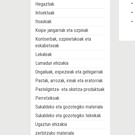
Hegaztiak
Intsektuak
Itsaskiak
Koipe jangarriak eta ozpinak
Kontserbak, ozpinetakoak eta
eskabetxeak
Lekaleak
Lumadun ehizakia
Ongailuak, espezieak eta gehigarriak
Pastak, arrozak, irinak eta eratorriak
Pastelgintza- eta okintza-produktuak
Perretxikoak
Sukaldeko eta gozotegiko materiala
Sukaldeko eta gozotegiko teknikak
Ugaztun ehizakia
zerbitzuko materiala