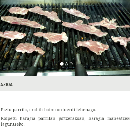
AZIOA
Piztu parrila, erabili baino orduerdi lehenago.
Koipetu haragia parrilan jartzerakoan, haragia maneatzeko,
laguntzeko.