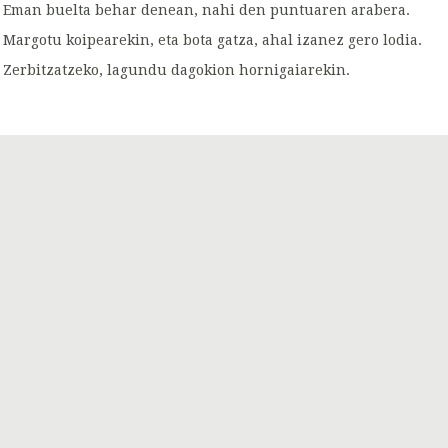
Eman buelta behar denean, nahi den puntuaren arabera.
Margotu koipearekin, eta bota gatza, ahal izanez gero lodia.
Zerbitzatzeko, lagundu dagokion hornigaiarekin.