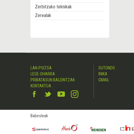
Zerbitzuko teknikak
Zerealak
LAN-POLTSA
SUTONDO
LEGE-OHARRA
INIKA
PRIBATASUN BALDINTZAK
GMAIL
KONTAKTUA
Babesleak