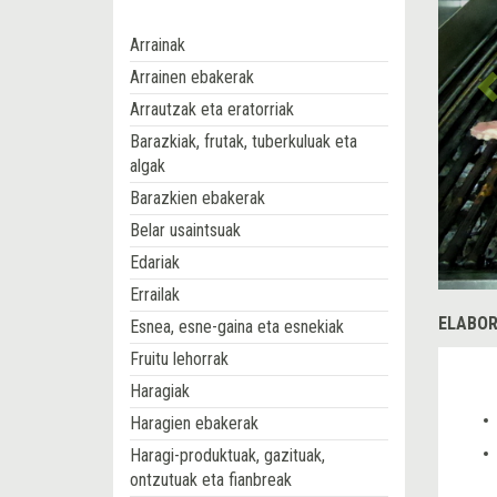
Arrainak
Arrainen ebakerak
Arrautzak eta eratorriak
Barazkiak, frutak, tuberkuluak eta
algak
Barazkien ebakerak
Belar usaintsuak
Edariak
Errailak
ELABOR
Esnea, esne-gaina eta esnekiak
Fruitu lehorrak
Haragiak
Haragien ebakerak
Haragi-produktuak, gazituak,
ontzutuak eta fianbreak