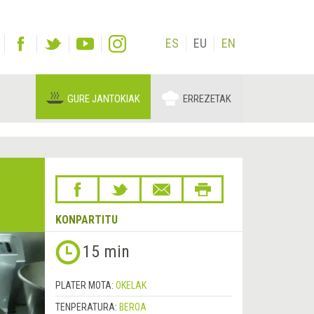
ES
EU
EN
GURE JANTOKIAK
ERREZETAK
KONPARTITU
Hurrengoa
15 min
&rsaquo;
PLATER MOTA:
OKELAK
TENPERATURA:
BEROA