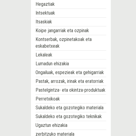
Hegaztiak
Intsektuak
Itsaskiak
Koipe jangarriak eta ozpinak
Kontserbak, ozpinetakoak eta
eskabetxeak
Lekaleak
Lumadun ehizakia
Ongailuak, espezieak eta gehigarriak
Pastak, arrozak, irinak eta eratorriak
Pastelgintza- eta okintza-produktuak
Perretxikoak
Sukaldeko eta gozotegiko materiala
Sukaldeko eta gozotegiko teknikak
Ugaztun ehizakia
zerbitzuko materiala