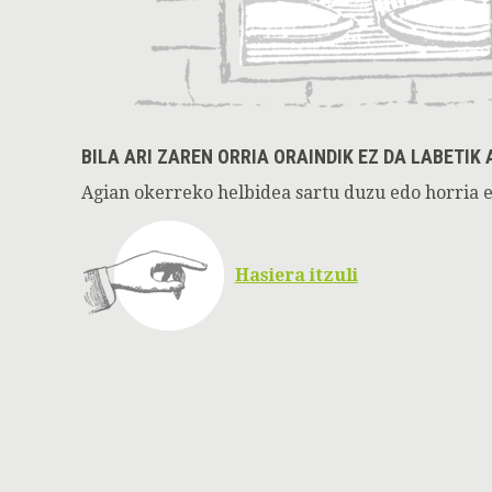
BILA ARI ZAREN ORRIA ORAINDIK EZ DA LABETIK 
Agian okerreko helbidea sartu duzu edo horria e
Hasiera itzuli