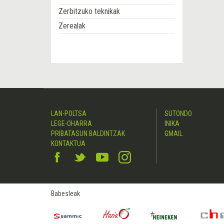
Zerbitzuko teknikak
Zerealak
LAN-POLTSA
SUTONDO
LEGE-OHARRA
INIKA
PRIBATASUN BALDINTZAK
GMAIL
KONTAKTUA
Babesleak