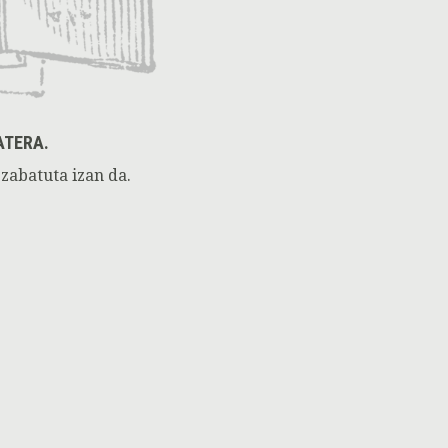
ATERA.
zabatuta izan da.