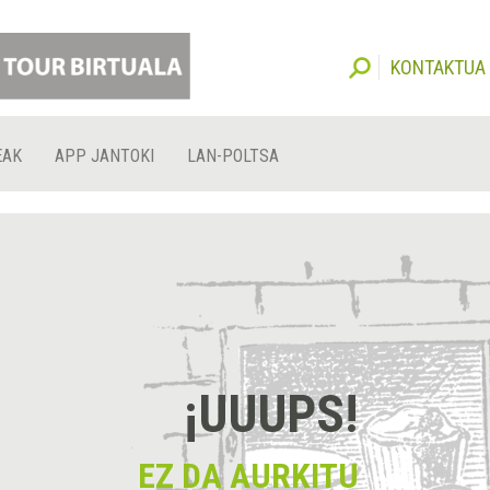
KONTAKTUA
EAK
APP JANTOKI
LAN-POLTSA
¡UUUPS!
EZ DA AURKITU