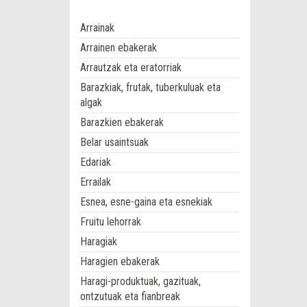
Arrainak
Arrainen ebakerak
Arrautzak eta eratorriak
Barazkiak, frutak, tuberkuluak eta
algak
Barazkien ebakerak
Belar usaintsuak
Edariak
Errailak
Esnea, esne-gaina eta esnekiak
Fruitu lehorrak
Haragiak
Haragien ebakerak
Haragi-produktuak, gazituak,
ontzutuak eta fianbreak