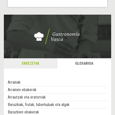
ERREZETAK
GLOSARIOA
Arrainak
Arrainen ebakerak
Arrautzak eta eratorriak
Barazkiak, frutak, tuberkuluak eta algak
Barazkien ebakerak