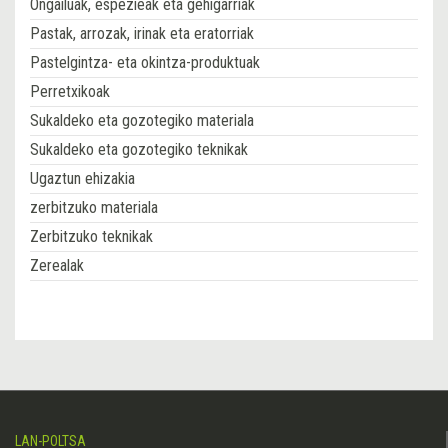
Ongailuak, espezieak eta gehigarriak
Pastak, arrozak, irinak eta eratorriak
Pastelgintza- eta okintza-produktuak
Perretxikoak
Sukaldeko eta gozotegiko materiala
Sukaldeko eta gozotegiko teknikak
Ugaztun ehizakia
zerbitzuko materiala
Zerbitzuko teknikak
Zerealak
LAN-POLTSA