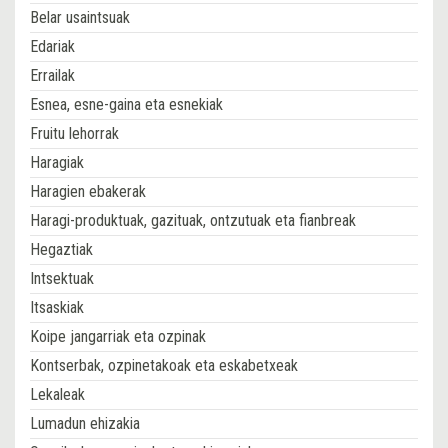
Belar usaintsuak
Edariak
Errailak
Esnea, esne-gaina eta esnekiak
Fruitu lehorrak
Haragiak
Haragien ebakerak
Haragi-produktuak, gazituak, ontzutuak eta fianbreak
Hegaztiak
Intsektuak
Itsaskiak
Koipe jangarriak eta ozpinak
Kontserbak, ozpinetakoak eta eskabetxeak
Lekaleak
Lumadun ehizakia