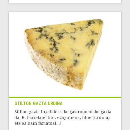
STILTON GAZTA URDINA
Stilton gazta Ingalaterrako gastronomiako gazta
da. Bi barietate ditu: ezagunena, blue (urdina)
eta ez hain famatua[...]