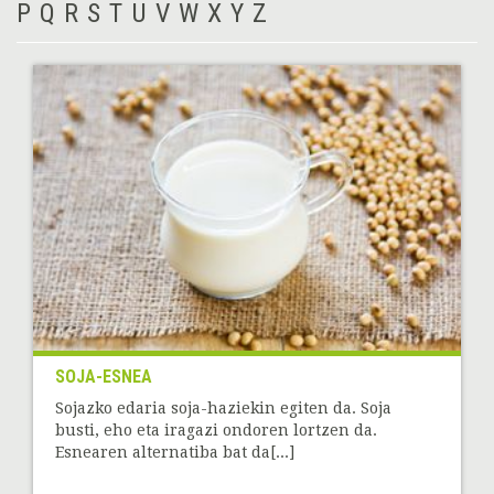
P
Q
R
S
T
U
V
W
X
Y
Z
SOJA-ESNEA
Sojazko edaria soja-haziekin egiten da. Soja
busti, eho eta iragazi ondoren lortzen da.
Esnearen alternatiba bat da[...]