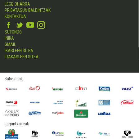
LEGE-OHARRA
PRIBATASUN BALDINTZAK
KONTAKTUA
SUTONDO
INIKA
GMAIL
IKASLEEN SITEA
IRAKASLEEN SITEA
Babesleak
Laguntzaileak